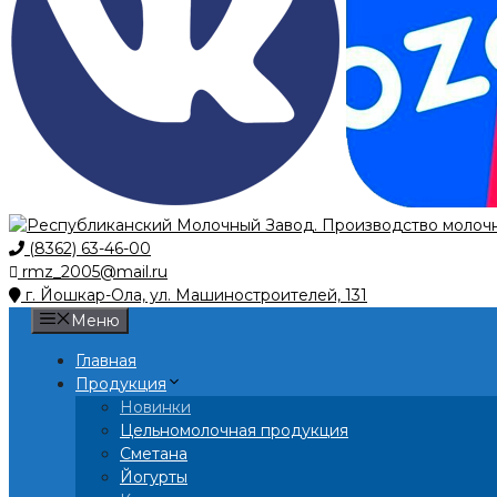
(8362) 63-46-00
rmz_2005@mail.ru
г. Йошкар-Ола, ул. Машиностроителей, 131
Меню
Главная
Продукция
Новинки
Цельномолочная продукция
Сметана
Йогурты