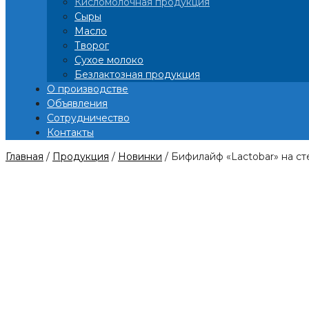
Кисломолочная продукция
Сыры
Масло
Творог
Сухое молоко
Безлактозная продукция
О производстве
Объявления
Сотрудничество
Контакты
Главная
/
Продукция
/
Новинки
/ Бифилайф «Lactobar» на ст