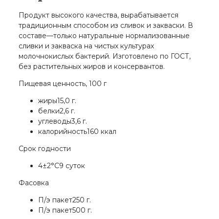
Продукт высокого качества, вырабатывается
традиционным способом из сливок и закваски. В
составе—только натуральные нормализованные
сливки и закваска на чистых культурах
молочнокислых бактерий. Изготовлено по ГОСТ,
без растительных жиров и консервантов.
Пищевая ценность, 100 г
жиры
15,0 г.
белки
2,6 г.
углеводы
3,6 г.
калорийность
160 ккал
Срок годности
4±2°С
9 суток
Фасовка
П/э пакет
250 г.
П/э пакет
500 г.